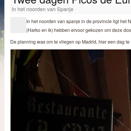
In het noorden van Spanje
In het noorden van spanje in de provincie ligt het
(Harko en ik) hebben ervoor gekozen om deze doo
De planning was om te vliegen op Madrid, hier een dag te 