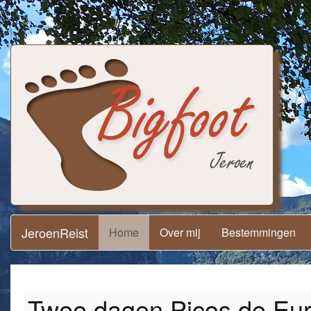
JeroenReist
Home
Over mij
Bestemmingen
Twee dagen Picos de Eu