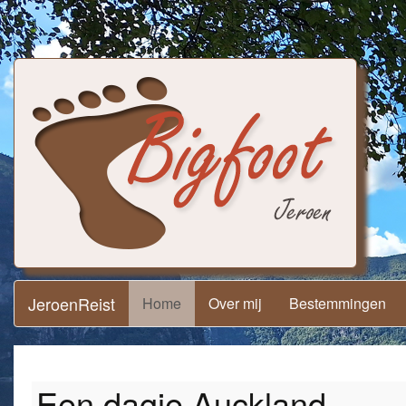
JeroenReist
Home
Over mij
Bestemmingen
Een dagje Auckland